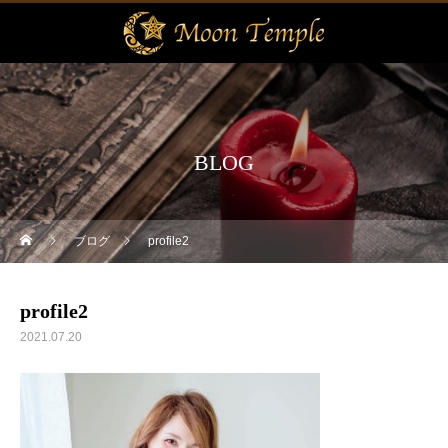
BLOG
ブログ
profile2
profile2
2021.07.20